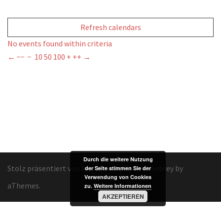
Refresh calendars
No events found within criteria
←
−−
−
10
50
100
+
++
→
Durch die weitere Nutzung
Stolz präsentiert von WordPress
|
Theme:
Sydney
by
der Seite stimmen Sie der
Verwendung von Cookies
aThemes.
zu.
Weitere Informationen
AKZEPTIEREN