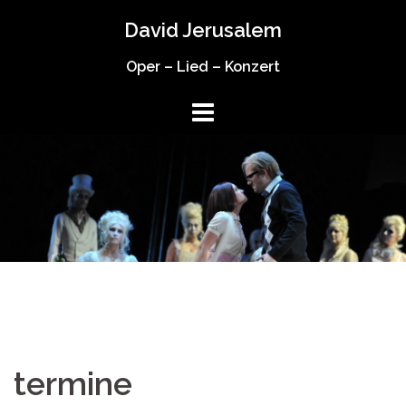
Springe
David Jerusalem
zum
Inhalt
Oper – Lied – Konzert
termine