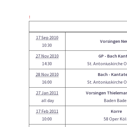
!
17 Sep 2010
Vorsingen Ne
10:30
27 Nov 2010
GP - Bach Kan
14:30
St. Antoniuskirche 
28 Nov 2010
Bach - Kantate
16:00
St. Antoniuskirche 
27 Jan 2011
Vorsingen Thielema
all day
Baden Bade
17 Feb 2011
Korre
10:00
58 Oper Köl