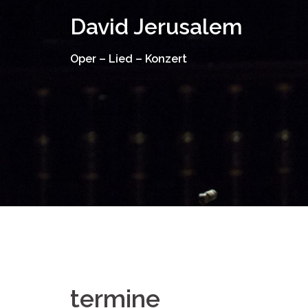
Springe
David Jerusalem
zum
Inhalt
Oper – Lied – Konzert
termine