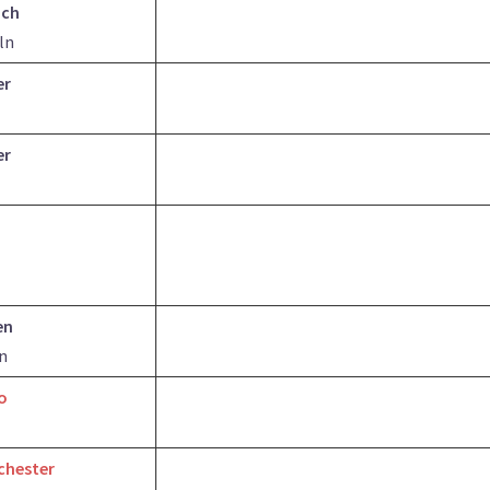
ach
ln
er
er
en
n
o
chester