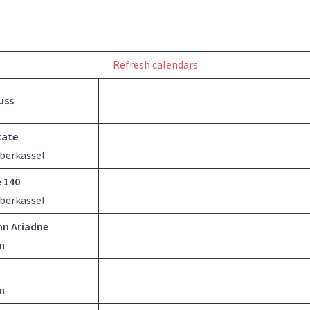
Refresh calendars
uss
tate
Oberkassel
 140
Oberkassel
nn Ariadne
n
n