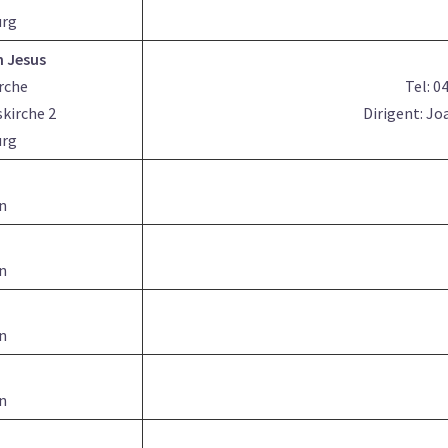
urg
n Jesus
irche
Tel: 0
skirche 2
Dirigent: J
urg
n
n
n
n