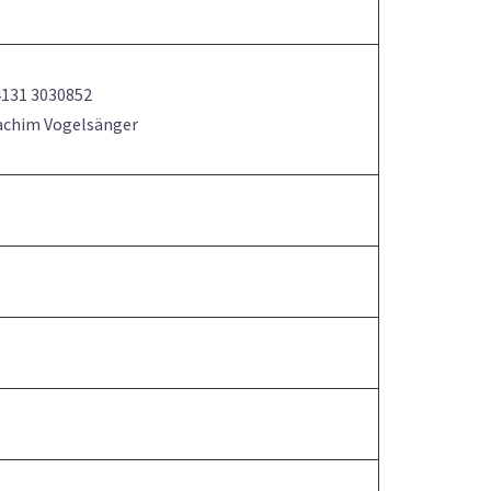
4131 3030852
oachim Vogelsänger