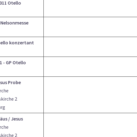
2011 Otello
1 Nelsonmesse
tello konzertant
1 - GP Otello
esus Probe
irche
skirche 2
urg
us / Jesus
irche
skirche 2