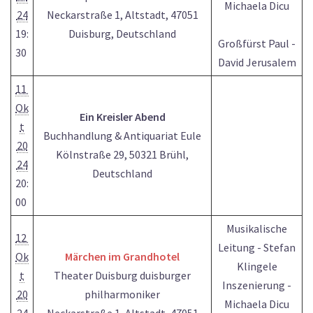
Michaela Dicu
24
Neckarstraße 1, Altstadt, 47051
19:
Duisburg, Deutschland
Großfürst Paul -
30
David Jerusalem
11
Ok
Ein Kreisler Abend
t
Buchhandlung & Antiquariat Eule
20
Kölnstraße 29, 50321 Brühl,
24
Deutschland
20:
00
Musikalische
12
Leitung - Stefan
Ok
Märchen im Grandhotel
Klingele
t
Theater Duisburg duisburger
Inszenierung -
20
philharmoniker
Michaela Dicu