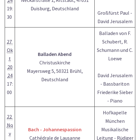
24
Neckarstraße 1, Altstadt, 47051
19:
Duisburg, Deutschland
Großfürst Paul -
30
David Jerusalem
Balladen von F.
27
Schubert, R.
Ok
Schumann und C.
Balladen Abend
t
Loewe
Christuskirche
20
Mayersweg 5, 50321 Brühl,
24
David Jerusalem
Deutschland
17:
- Bassbariton
00
Friederike Sieber
- Piano
Hofkapelle
22
München
No
Bach - Johannespassion
Musikalische
v
Cathédrale de Lausanne
Leitung - Rüdiger