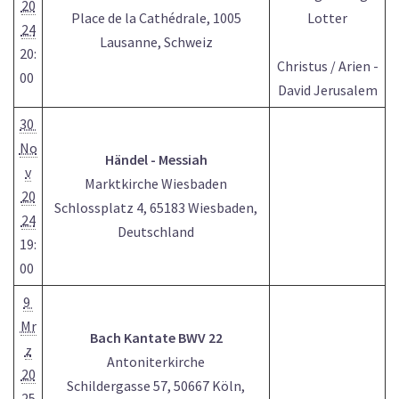
20
Place de la Cathédrale, 1005
Lotter
24
Lausanne, Schweiz
20:
Christus / Arien -
00
David Jerusalem
30
No
Händel - Messiah
v
Marktkirche Wiesbaden
20
Schlossplatz 4, 65183 Wiesbaden,
24
Deutschland
19:
00
9
Mr
Bach Kantate BWV 22
z
Antoniterkirche
20
Schildergasse 57, 50667 Köln,
25