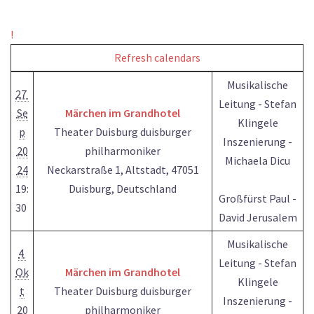
!
Refresh calendars
Musikalische
27
Leitung - Stefan
Se
Märchen im Grandhotel
Klingele
p
Theater Duisburg duisburger
Inszenierung -
20
philharmoniker
Michaela Dicu
24
Neckarstraße 1, Altstadt, 47051
19:
Duisburg, Deutschland
Großfürst Paul -
30
David Jerusalem
Musikalische
4
Leitung - Stefan
Ok
Märchen im Grandhotel
Klingele
t
Theater Duisburg duisburger
Inszenierung -
20
philharmoniker