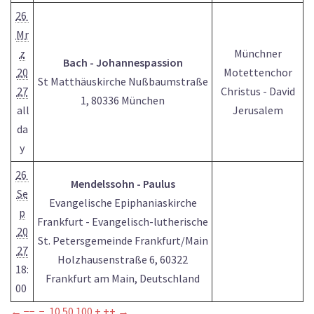
26
Mr
z
Münchner
Bach - Johannespassion
20
Motettenchor
St Matthäuskirche Nußbaumstraße
27
Christus - David
1, 80336 München
all
Jerusalem
da
y
26
Mendelssohn - Paulus
Se
Evangelische Epiphaniaskirche
p
Frankfurt - Evangelisch-lutherische
20
St. Petersgemeinde Frankfurt/Main
27
Holzhausenstraße 6, 60322
18:
Frankfurt am Main, Deutschland
00
←
−−
−
10
50
100
+
++
→