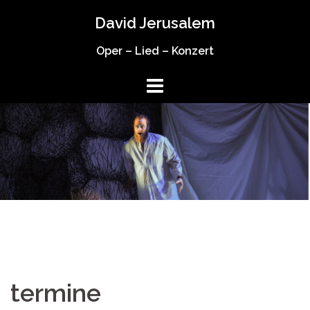
Springe
David Jerusalem
zum
Inhalt
Oper – Lied – Konzert
termine