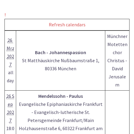
!
Refresh calendars
Münchner
26
Motetten
Mrz
Bach - Johannespassion
chor
202
St Matthäuskirche Nußbaumstraße 1,
Christus -
7
80336 München
David
all
Jerusale
day
m
26 S
Mendelssohn - Paulus
ep
Evangelische Epiphaniaskirche Frankfurt
202
- Evangelisch-lutherische St.
7
Petersgemeinde Frankfurt/Main
18:0
Holzhausenstraße 6, 60322 Frankfurt am