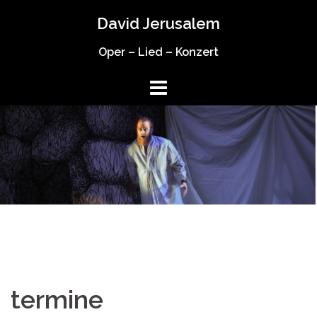
Springe
David Jerusalem
zum
Inhalt
Oper – Lied – Konzert
termine