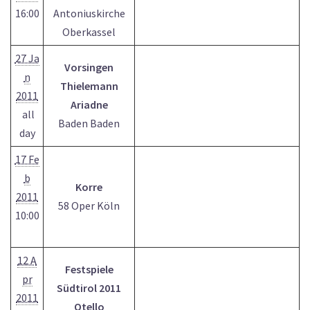
16:00
Antoniuskirche
Oberkassel
27 Ja
Vorsingen
n
Thielemann
2011
Ariadne
all
Baden Baden
day
17 Fe
b
Korre
2011
58 Oper Köln
10:00
12 A
Festspiele
pr
Südtirol 2011
2011
Otello