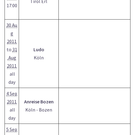
Tirol Erl
17:00
30 Au
g
2011
to
31
Ludo
Aug
Köln
2011
all
day
4 Sep
2011
Anreise Bozen
all
Köln - Bozen
day
5 Sep