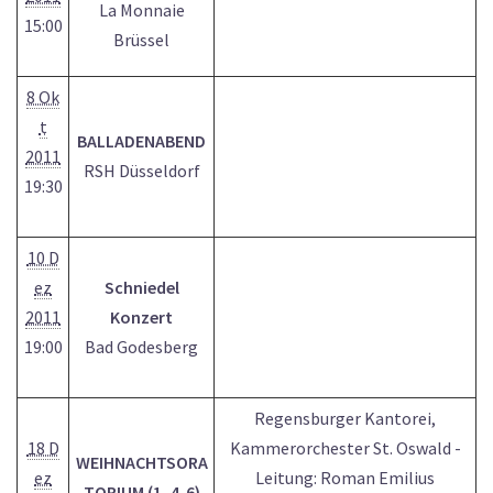
La Monnaie
15:00
Brüssel
8 Ok
t
BALLADENABEND
2011
RSH Düsseldorf
19:30
10 D
ez
Schniedel
2011
Konzert
19:00
Bad Godesberg
Regensburger Kantorei,
18 D
Kammerorchester St. Oswald -
WEIHNACHTSORA
ez
Leitung: Roman Emilius
TORIUM (1, 4-6)