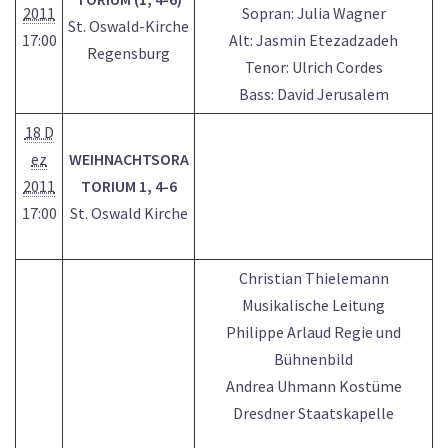
2011
Sopran: Julia Wagner
St. Oswald-Kirche
17:00
Alt: Jasmin Etezadzadeh
Regensburg
Tenor: Ulrich Cordes
Bass: David Jerusalem
18 D
ez
WEIHNACHTSORA
2011
TORIUM 1, 4-6
17:00
St. Oswald Kirche
Christian Thielemann
Musikalische Leitung
Philippe Arlaud Regie und
Bühnenbild
Andrea Uhmann Kostüme
Dresdner Staatskapelle