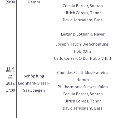
20:00
Hamm
Codula Berner, Sopran
Ulrich Cordes, Tenor
David Jerusalem, Bass
Leitung: Lothar R. Mayer
Joseph Haydn: Die Schöpfung,
Hob. XXI:2
Cellokonzert C-Dur Hobb. VIIb:1
11 M
Chor des Städt. Musikvereins
rz
Schöpfung
Hamm
2012
Leonhard-Gläser-
Philharmonie Südwestfalen
17:00
Saal, Siegen
Codula Berner, Sopran
Ulrich Cordes, Tenor
David Jerusalem, Bass