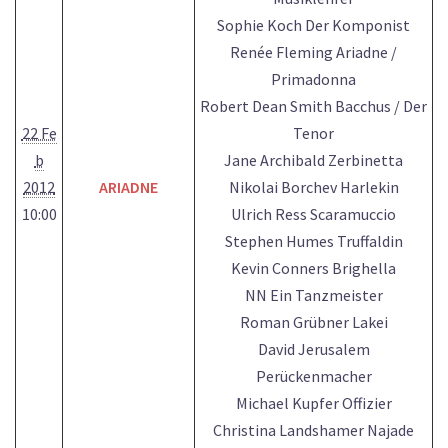
Sophie Koch Der Komponist
Renée Fleming Ariadne /
Primadonna
Robert Dean Smith Bacchus / Der
22 Fe
Tenor
b
Jane Archibald Zerbinetta
2012
ARIADNE
Nikolai Borchev Harlekin
10:00
Ulrich Ress Scaramuccio
Stephen Humes Truffaldin
Kevin Conners Brighella
NN Ein Tanzmeister
Roman Grübner Lakei
David Jerusalem
Perückenmacher
Michael Kupfer Offizier
Christina Landshamer Najade