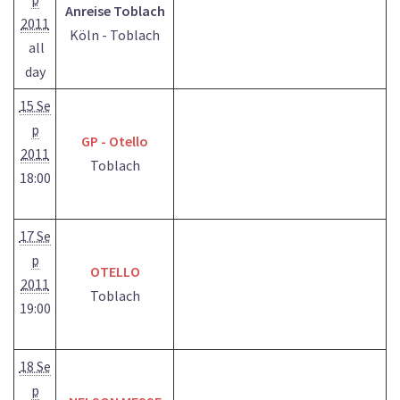
Anreise Toblach
2011
Köln - Toblach
all
day
15 Se
p
GP - Otello
2011
Toblach
18:00
17 Se
p
OTELLO
2011
Toblach
19:00
18 Se
p