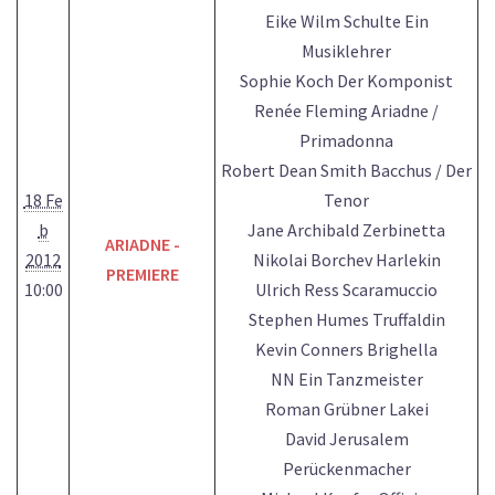
Eike Wilm Schulte Ein
Musiklehrer
Sophie Koch Der Komponist
Renée Fleming Ariadne /
Primadonna
Robert Dean Smith Bacchus / Der
18 Fe
Tenor
b
Jane Archibald Zerbinetta
ARIADNE -
2012
Nikolai Borchev Harlekin
PREMIERE
10:00
Ulrich Ress Scaramuccio
Stephen Humes Truffaldin
Kevin Conners Brighella
NN Ein Tanzmeister
Roman Grübner Lakei
David Jerusalem
Perückenmacher