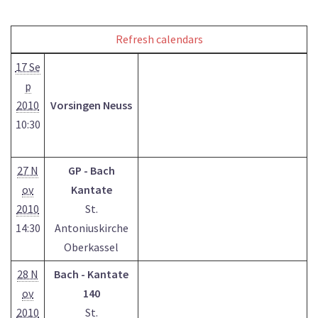
Refresh calendars
17 Se
p
2010
Vorsingen Neuss
10:30
27 N
GP - Bach
ov
Kantate
2010
St.
14:30
Antoniuskirche
Oberkassel
28 N
Bach - Kantate
ov
140
2010
St.