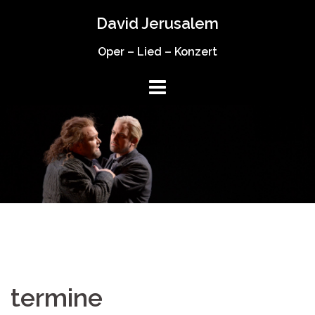
Springe
David Jerusalem
zum
Inhalt
Oper – Lied – Konzert
termine