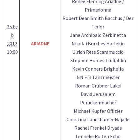
Renée Fleming Ariadne /
Primadonna
Robert Dean Smith Bacchus / Der
25 Fe
Tenor
b
Jane Archibald Zerbinetta
2012
ARIADNE
Nikolai Borchev Harlekin
10:00
Ulrich Ress Scaramuccio
Stephen Humes Truffaldin
Kevin Conners Brighella
NN Ein Tanzmeister
Roman Grübner Lakei
David Jerusalem
Perückenmacher
Michael Kupfer Offizier
Christina Landshamer Najade
Rachel Frenkel Dryade
Lenneke Ruiten Echo