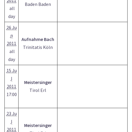
2011
Baden Baden
all
day
26 Ju
n
Aufnahme Bach
2011
Trinitatis Köln
all
day
15 Ju
l
Meistersinger
2011
Tirol Erl
17:00
23 Ju
l
Meistersinger
2011