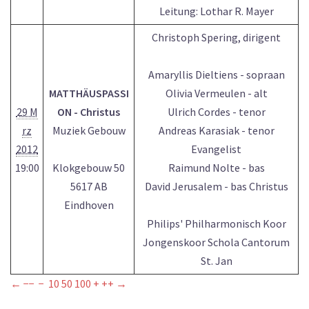
Leitung: Lothar R. Mayer
Christoph Spering, dirigent
Amaryllis Dieltiens - sopraan
MATTHÄUSPASSI
Olivia Vermeulen - alt
29 M
ON - Christus
Ulrich Cordes - tenor
rz
Muziek Gebouw
Andreas Karasiak - tenor
2012
Evangelist
19:00
Klokgebouw 50
Raimund Nolte - bas
5617 AB
David Jerusalem - bas Christus
Eindhoven
Philips' Philharmonisch Koor
Jongenskoor Schola Cantorum
St. Jan
←
−−
−
10
50
100
+
++
→