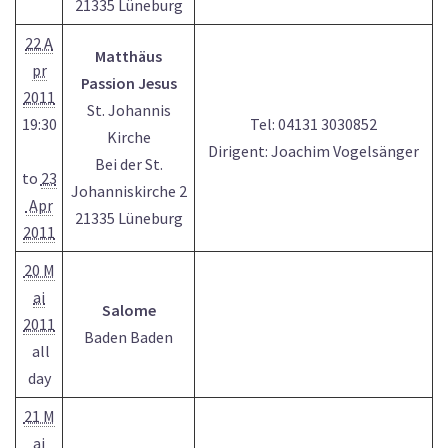
21335 Lüneburg
22 A
Matthäus
pr
Passion Jesus
2011
St. Johannis
19:30
Tel: 04131 3030852
Kirche
Dirigent: Joachim Vogelsänger
Bei der St.
to
23
Johanniskirche 2
Apr
21335 Lüneburg
2011
20 M
ai
Salome
2011
Baden Baden
all
day
21 M
ai