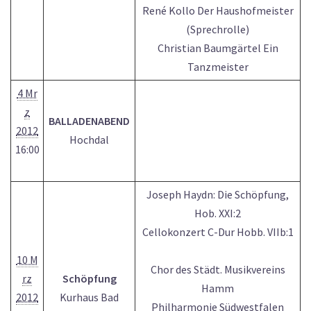
René Kollo Der Haushofmeister
(Sprechrolle)
Christian Baumgärtel Ein
Tanzmeister
4 Mr
z
BALLADENABEND
2012
Hochdal
16:00
Joseph Haydn: Die Schöpfung,
Hob. XXI:2
Cellokonzert C-Dur Hobb. VIIb:1
10 M
Chor des Städt. Musikvereins
rz
Schöpfung
Hamm
2012
Kurhaus Bad
Philharmonie Südwestfalen