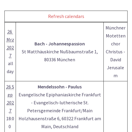
Refresh calendars
Münchner
26
Motetten
Mrz
Bach - Johannespassion
chor
202
St Matthäuskirche Nußbaumstraße 1,
Christus -
7
80336 München
David
all
Jerusale
day
m
26 S
Mendelssohn - Paulus
ep
Evangelische Epiphaniaskirche Frankfurt
202
- Evangelisch-lutherische St.
7
Petersgemeinde Frankfurt/Main
18:0
Holzhausenstraße 6, 60322 Frankfurt am
0
Main, Deutschland