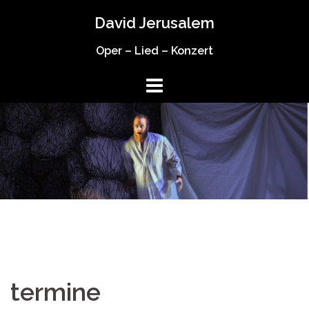
Springe
David Jerusalem
zum
Inhalt
Oper – Lied – Konzert
termine