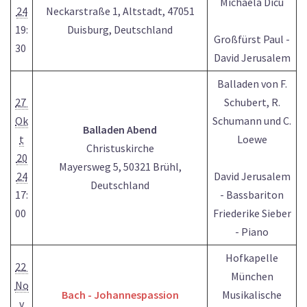
Michaela Dicu
24
Neckarstraße 1, Altstadt, 47051
19:
Duisburg, Deutschland
Großfürst Paul -
30
David Jerusalem
Balladen von F.
27
Schubert, R.
Ok
Schumann und C.
Balladen Abend
t
Loewe
Christuskirche
20
Mayersweg 5, 50321 Brühl,
24
David Jerusalem
Deutschland
17:
- Bassbariton
00
Friederike Sieber
- Piano
Hofkapelle
22
München
No
Bach - Johannespassion
Musikalische
v