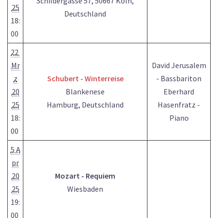
Schildergasse 57, 50667 Köln,
25
Deutschland
18:
00
22
Mr
David Jerusalem
z
Schubert - Winterreise
- Bassbariton
20
Blankenese
Eberhard
25
Hamburg, Deutschland
Hasenfratz -
18:
Piano
00
5 A
pr
20
Mozart - Requiem
25
Wiesbaden
19:
00