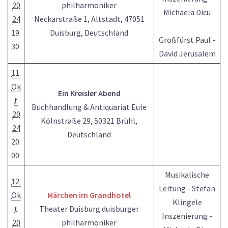
20
philharmoniker
Michaela Dicu
24
Neckarstraße 1, Altstadt, 47051
19:
Duisburg, Deutschland
Großfürst Paul -
30
David Jerusalem
11
Ok
Ein Kreisler Abend
t
Buchhandlung & Antiquariat Eule
20
Kölnstraße 29, 50321 Brühl,
24
Deutschland
20:
00
Musikalische
12
Leitung - Stefan
Ok
Märchen im Grandhotel
Klingele
t
Theater Duisburg duisburger
Inszenierung -
20
philharmoniker