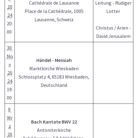
Cathédrale de Lausanne
Leitung - Rüdiger
20
Place de la Cathédrale, 1005
Lotter
24
Lausanne, Schweiz
20:
Christus / Arien -
00
David Jerusalem
30
No
Händel - Messiah
v
Marktkirche Wiesbaden
20
Schlossplatz 4, 65183 Wiesbaden,
24
Deutschland
19:
00
9
Mr
Bach Kantate BWV 22
z
Antoniterkirche
20