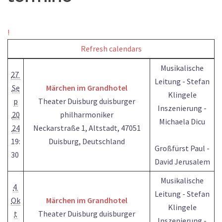
!
Refresh calendars
Musikalische
27
Leitung - Stefan
Se
Märchen im Grandhotel
Klingele
p
Theater Duisburg duisburger
Inszenierung -
20
philharmoniker
Michaela Dicu
24
Neckarstraße 1, Altstadt, 47051
19:
Duisburg, Deutschland
Großfürst Paul -
30
David Jerusalem
Musikalische
4
Leitung - Stefan
Ok
Märchen im Grandhotel
Klingele
t
Theater Duisburg duisburger
Inszenierung -