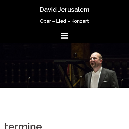
Springe
David Jerusalem
zum
Inhalt
Oper – Lied – Konzert
termine