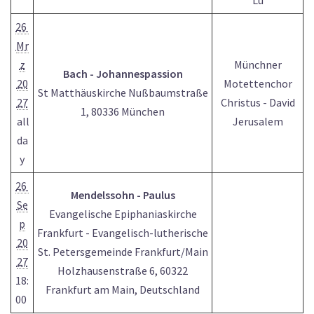
Lu
26
Mr
z
Münchner
Bach - Johannespassion
20
Motettenchor
St Matthäuskirche Nußbaumstraße
27
Christus - David
1, 80336 München
all
Jerusalem
da
y
26
Mendelssohn - Paulus
Se
Evangelische Epiphaniaskirche
p
Frankfurt - Evangelisch-lutherische
20
St. Petersgemeinde Frankfurt/Main
27
Holzhausenstraße 6, 60322
18:
Frankfurt am Main, Deutschland
00