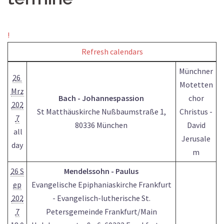
!
Refresh calendars
Münchner
26
Motetten
Mrz
Bach - Johannespassion
chor
202
St Matthäuskirche Nußbaumstraße 1,
Christus -
7
80336 München
David
all
Jerusale
day
m
26 S
Mendelssohn - Paulus
ep
Evangelische Epiphaniaskirche Frankfurt
202
- Evangelisch-lutherische St.
7
Petersgemeinde Frankfurt/Main