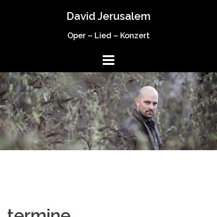
Springe
David Jerusalem
zum
Inhalt
Oper – Lied – Konzert
termine